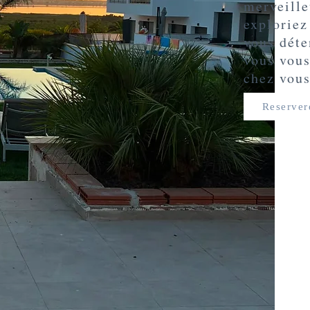
merveill
exploriez
vous déte
vous vou
chez vous
Reserver