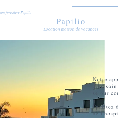
on forestière Papilio
Papilio
Location maison de vacances
Notre app
avec soin
séjour co
Profitez d
de l'hospi