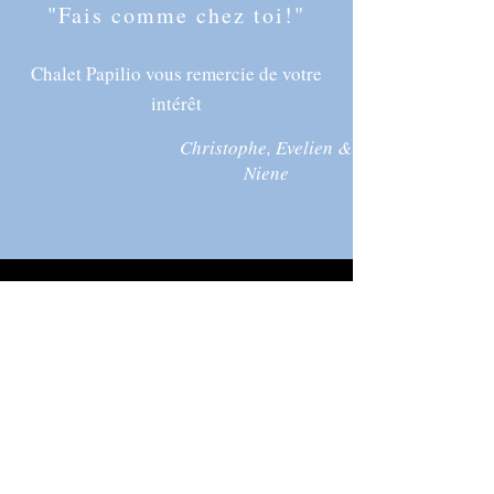
"Fais comme chez toi!"
Chalet Papilio vous remercie de votre
intérêt
Christophe, Evelien &
Niene